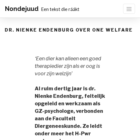
Nondejuud
Een tekst die ráákt
DR. NIENKE ENDENBURG OVER ONE WELFARE
‘Een dier kan alleen een goed
therapiedier zijn als er oog is
voor zijn welzijn’
Al ruim dertig jaar is dr.
Nienke Endenburg, feitelijk
opgeleid en werkzaam als
GZ-psychologe, verbonden
aan de Faculteit
Diergeneeskunde. Ze leidt
onder meer het H-Pwr