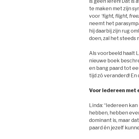
is geen leren! Dat is 
te maken met zijn sym
voor
‘fight, flight, fre
neemt het parasympati
hij daarbij zijn rug
doen, zal het steeds
Als voorbeeld haalt L
nieuwe boek beschrev
en bang paard tot ee
tijd zó veranderd! En 
Voor iedereen met 
Linda: “Iedereen kan 
hebben, hebben eveng
dominant is, maar dat 
paard én jezelf kunn