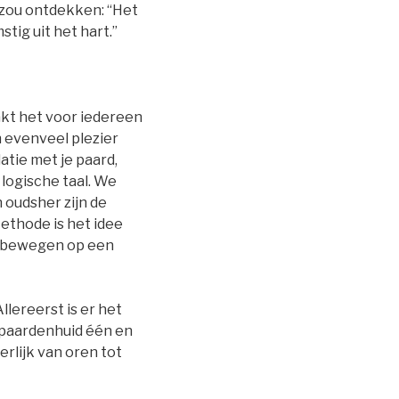
e zou ontdekken: “Het
ig uit het hart.”
kt het voor iedereen
n evenveel plezier
atie met je paard,
 logische taal. We
oudsher zijn de
thode is het idee
n bewegen op een
lereerst is er het
e paardenhuid één en
erlijk van oren tot