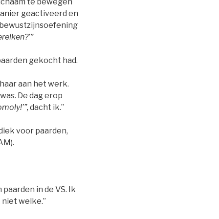
t lichaam te bewegen
anier geactiveerd en
n bewustzijnsoefening
ereiken?’”
 paarden gekocht had.
t haar aan het werk.
 was. De dag erop
moly!’”,
dacht ik.”
diek voor paarden,
AM).
 paarden in de VS. Ik
 niet welke.”