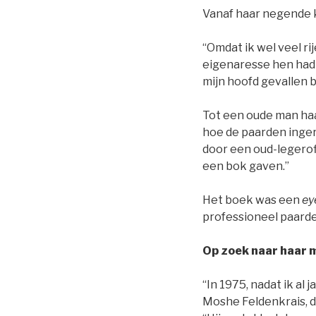
Vanaf haar negende kr
“Omdat ik wel veel ri
eigenaresse hen had i
mijn hoofd gevallen b
Tot een oude man haa
hoe de paarden inge
door een oud-legerof
een bok gaven.”
Het boek was een
ey
professioneel paarde
Op zoek naar haar m
“In 1975, nadat ik al
Moshe Feldenkrais, d