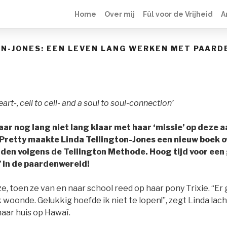
Home
Over mij
Fûl voor de Vrijheid
A
ON-JONES: EEN LEVEN LANG WERKEN MET PAARD
heart-, cell to cell- and a soul to soul-connection’
Maar nog lang niet lang klaar met haar ‘missie’ op deze
Pretty maakte Linda Tellington-Jones een nieuw boek o
rden volgens de Tellington Methode. Hoog tijd voor ee
 in de paardenwereld!
ze, toen ze van en naar school reed op haar pony Trixie. “E
 woonde. Gelukkig hoefde ik niet te lopen!”, zegt Linda la
aar huis op Hawaï.