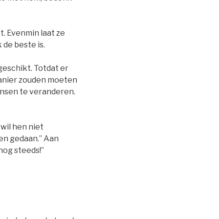
t. Evenmin laat ze
 de beste is.
eschikt. Totdat er
r manier zouden moeten
mensen te veranderen.
 wil hen niet
en gedaan.” Aan
 nog steeds!”