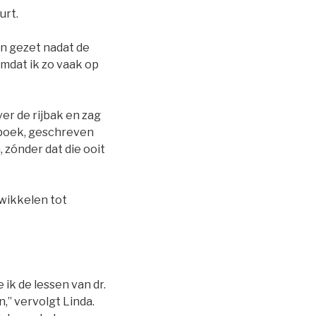
urt.
en gezet nadat de
omdat ik zo vaak op
r de rijbak en zag
 boek, geschreven
 zónder dat die ooit
twikkelen tot
 ik de lessen van dr.
” vervolgt Linda.