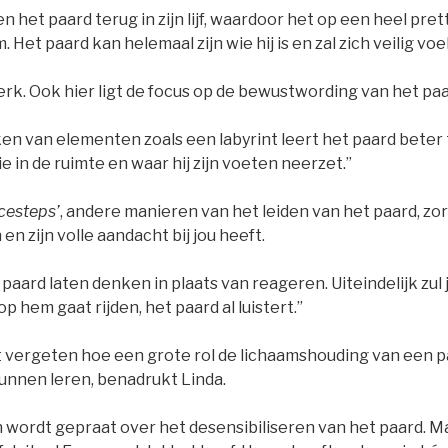
 het paard terug in zijn lijf, waardoor het op een heel pre
 Het paard kan helemaal zijn wie hij is en zal zich veilig voelen
erk. Ook hier ligt de focus op de bewustwording van het pa
en van elementen zoals een labyrint leert het paard beter t
ie in de ruimte en waar hij zijn voeten neerzet.”
cesteps’
, andere manieren van het leiden van het paard, zo
n zijn volle aandacht bij jou heeft.
n paard laten denken in plaats van reageren. Uiteindelijk zul
 hem gaat rijden, het paard al luistert.”
vergeten hoe een grote rol de lichaamshouding van een pa
unnen leren, benadrukt Linda.
 wordt gepraat over het desensibiliseren van het paard. M