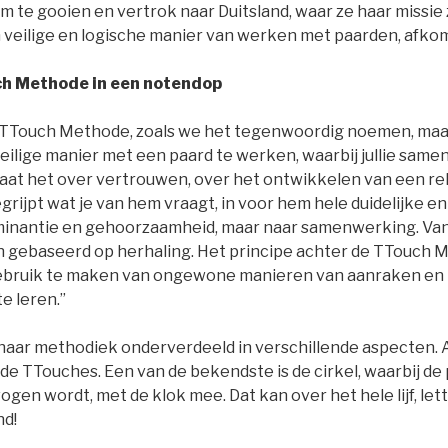
om te gooien en vertrok naar Duitsland, waar ze haar missi
veilige en logische manier van werken met paarden, afkomst
ch Methode in een notendop
on TTouch Methode, zoals we het tegenwoordig noemen, maa
eilige manier met een paard te werken, waarbij jullie same
gaat het over vertrouwen, over het ontwikkelen van een rel
begrijpt wat je van hem vraagt, in voor hem hele duidelijke en
minantie en gehoorzaamheid, maar naar samenwerking. Van 
gebaseerd op herhaling. Het principe achter de TTouch Me
gebruik te maken van ongewone manieren van aanraken e
e leren.”
haar methodiek onderverdeeld in verschillende aspecten. Al
 de TTouches. Een van de bekendste is de cirkel, waarbij d
gen wordt, met de klok mee. Dat kan over het hele lijf, lett
nd!