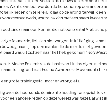
 mens in staat is in één sessie iets nieuws te leren door he
ier. Want daardoor worden de hersenen op een andere m
ogelijkheden om te leren. Ik lag op de grond, terwijl ik ee
dit voor mensen werkt, wat zou ik dan met een paard kunnen b
 reed Linda naar een kennis, die net een aantal Arabische
jarige fokmerrie, liet zich niet vangen. Intuïtief ging ik me
n bewoog haar lijf op een manier die de merrie niet gewoon
t paard was uit zichzelf naar het hek gekomen! ‘
Holy Macro
an dr. Moshe Feldenkrais de basis van Linda’s eigen metho
de naam Tellington Trust Equine Awareness Movement (TTE
ze een grote trainingsstal, maar er wrong iets.
ietig over de heersende dominante houding ten opzichte van
 voor een andere reden op deze wereld was gezet, al wist ik