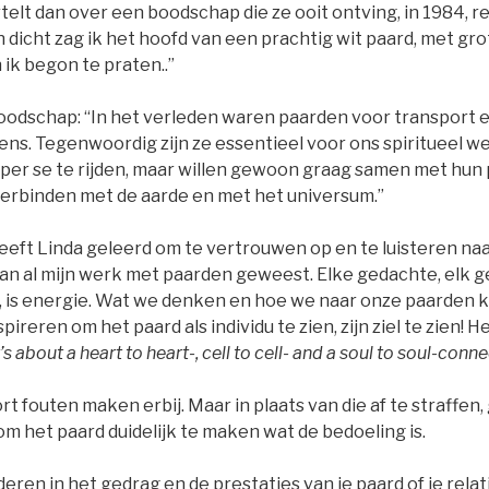
telt dan over een boodschap die ze ooit ontving, in 1984, 
 dicht zag ik het hoofd van een prachtig wit paard, met gr
ik begon te praten..”
oodschap: “In het verleden waren paarden voor transport 
ens. Tegenwoordig zijn ze essentieel voor ons spiritueel we
er se te rijden, maar willen gewoon graag samen met hun 
erbinden met de aarde en met het universum.”
eft Linda geleerd om te vertrouwen op en te luisteren naar
van al mijn werk met paarden geweest. Elke gedachte, elk g
, is energie. Wat we denken en hoe we naar onze paarden ki
pireren om het paard als individu te zien, zijn ziel te zien! 
t’s about a heart to heart-, cell to cell- and a soul to soul-conne
 fouten maken erbij. Maar in plaats van die af te straffen, 
m het paard duidelijk te maken wat de bedoeling is.
nderen in het gedrag en de prestaties van je paard of je rel