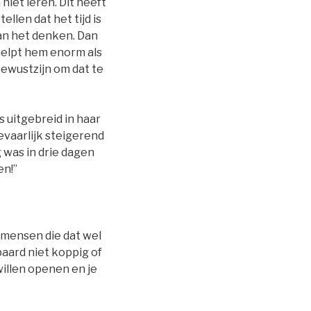
 niet leren. Dit heeft
llen dat het tijd is
kan het denken. Dan
 helpt hem enorm als
bewustzijn om dat te
s uitgebreid in haar
evaarlijk steigerend
 was in drie dagen
en!”
n mensen die dat wel
aard niet koppig of
 willen openen en je