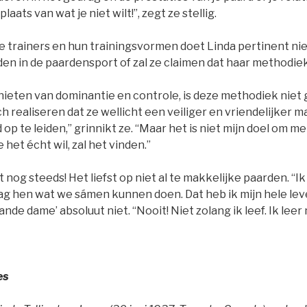
 plaats van wat je niet wilt!”, zegt ze stellig.
 trainers en hun trainingsvormen doet Linda pertinent nie
den in de paardensport of zal ze claimen dat haar methodiek
ieten van dominantie en controle, is deze methodiek niet g
ich realiseren dat ze wellicht een veiliger en vriendelijke
p te leiden,” grinnikt ze. “Maar het is niet mijn doel om 
e het écht wil, zal het vinden.”
dt nog steeds! Het liefst op niet al te makkelijke paarden. “Ik
g hen wat we sámen kunnen doen. Dat heb ik mijn hele lev
nde dame’ absoluut niet. “Nooit! Niet zolang ik leef. Ik leer
es