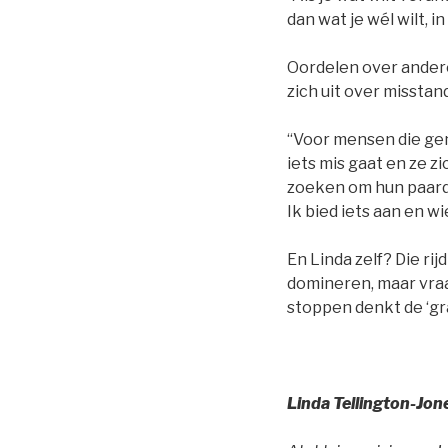
dan wat je wél wilt, in
Oordelen over andere
zich uit over misstan
“Voor mensen die gen
iets mis gaat en ze z
zoeken om hun paard o
Ik bied iets aan en wi
En Linda zelf? Die rij
domineren, maar vraa
stoppen denkt de ‘gra
Linda Tellington-Jon