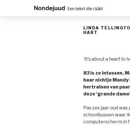
Nondejuud
Een tekst die ráákt
LINDA TELLINGT
HART
‘It’s about a heart to 
83 is ze intussen. 
haar nichtje Mandy 
hertrainen van paa
deze ‘grande dame’
Pas zes jaar oud was 
schoolbussen waar ik
computerscherm in h