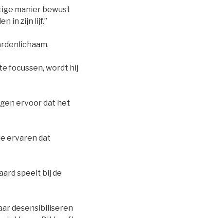
ttige manier bewust
 in zijn lijf.”
ardenlichaam.
e focussen, wordt hij
rgen ervoor dat het
 je ervaren dat
ard speelt bij de
aar desensibiliseren