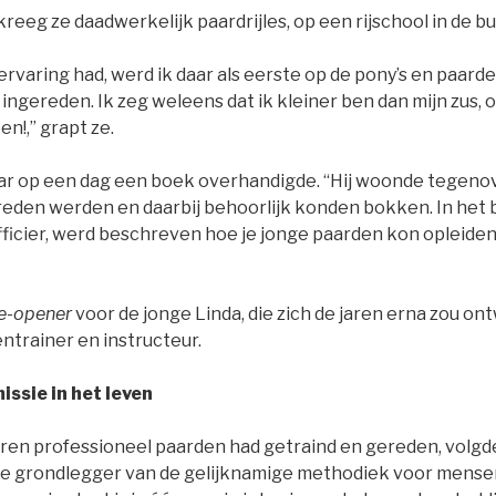
eeg ze daadwerkelijk paardrijles, op een rijschool in de bu
jervaring had, werd ik daar als eerste op de pony’s en paard
ngereden. Ik zeg weleens dat ik kleiner ben dan mijn zus, 
en!,” grapt ze.
r op een dag een boek overhandigde. “Hij woonde tegenove
reden werden en daarbij behoorlijk konden bokken. In het
ficier, werd beschreven hoe je jonge paarden kon opleiden,
e-opener
voor de jonge Linda, die zich de jaren erna zou on
ntrainer en instructeur.
issie in het leven
 jaren professioneel paarden had getraind en gereden, volgde
e grondlegger van de gelijknamige methodiek voor mensen,