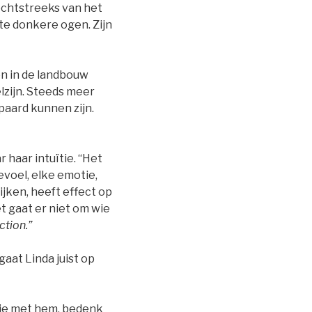
rechtstreeks van het
ote donkere ogen. Zijn
en in de landbouw
lzijn. Steeds meer
paard kunnen zijn.
 haar intuïtie. “Het
evoel, elke emotie,
jken, heeft effect op
Het gaat er niet om wie
ction.”
gaat Linda juist op
atie met hem, bedenk