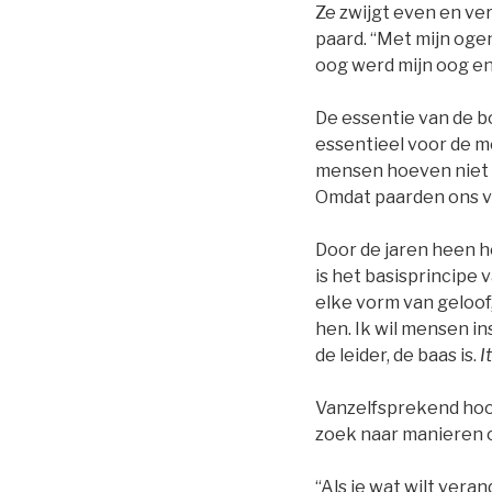
Ze zwijgt even en ver
paard. “Met mijn ogen
oog werd mijn oog en 
De essentie van de b
essentieel voor de m
mensen hoeven niet p
Omdat paarden ons v
Door de jaren heen he
is het basisprincipe 
elke vorm van geloof
hen. Ik wil mensen ins
de leider, de baas is.
I
Vanzelfsprekend hoort
zoek naar manieren o
“Als je wat wilt vera