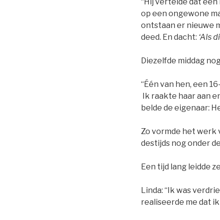
“Hij vertelde dat een
op een ongewone man
ontstaan er nieuwe m
deed. En dacht:
‘Als 
Diezelfde middag nog
“Één van hen, een 16-
Ik raakte haar aan e
belde de eigenaar: He
Zo vormde het werk v
destijds nog onder 
Een tijd lang leidde 
Linda: “Ik was verdr
realiseerde me dat ik