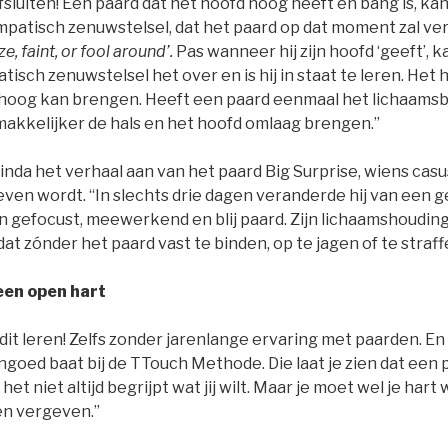
afsluiten! Een paard dat het hoofd hoog heeft en bang is, kán
patisch zenuwstelsel, dat het paard op dat moment zal verte
eze, faint, or fool around’.
Pas wanneer hij zijn hoofd ‘geeft’, 
sch zenuwstelsel het over en is hij in staat te leren. Het
 omhoog kan brengen. Heeft een paard eenmaal het lichaams
 makkelijker de hals en het hoofd omlaag brengen.”
inda het verhaal aan van het paard Big Surprise, wiens casu
en wordt. “In slechts drie dagen veranderde hij van een g
n gefocust, meewerkend en blij paard. Zijn lichaamshouding
dat zónder het paard vast te binden, op te jagen of te straff
een open hart
dit leren! Zelfs zonder jarenlange ervaring met paarden. E
oed baat bij de TTouch Methode. Die laat je zien dat een p
het niet altijd begrijpt wat jij wilt. Maar je moet wel je hart
en vergeven.”