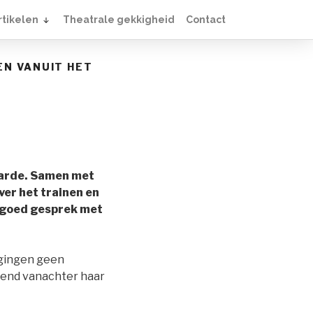
rtikelen
Theatrale gekkigheid
Contact
EN VANUIT HET
 aarde. Samen met
ver het trainen en
n goed gesprek met
r gingen geen
chend vanachter haar