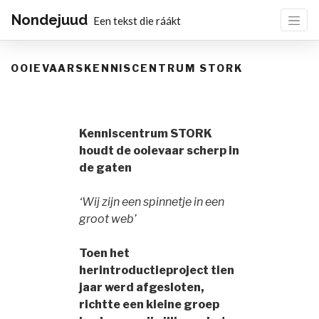
Nondejuud
Een tekst die ráákt
OOIEVAARSKENNISCENTRUM STORK
Kenniscentrum STORK
houdt de ooievaar scherp in
de gaten
‘Wij zijn een spinnetje in een
groot web’
Toen het
herintroductieproject tien
jaar werd afgesloten,
richtte een kleine groep