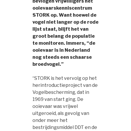
bevlogen vrijwilligers het
ooievaarskenniscentrum
STORK op. Want hoewel de
vogel niet langer op de rode
lijst staat, blijft het van
groot belang de populatie
te monitoren. Immers, “de
ooievaar is in Nederland
nog steeds een schaarse
broedvogel.”
“STORK is het vervolg op het
herintroductieproject van de
Vogelbescherming, dat in
1969 van start ging. De
ooievaar was vrijwel
uitgeroeid, als gevolg van
onder meer het
bestrijdingsmiddel DDT en de