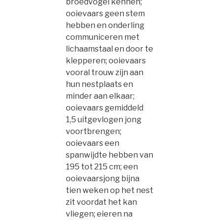
broedvogel kennen;
ooievaars geen stem
hebben en onderling
communiceren met
lichaamstaal en door te
klepperen; ooievaars
vooral trouw zijn aan
hun nestplaats en
minder aan elkaar;
ooievaars gemiddeld
1,5 uitgevlogen jong
voortbrengen;
ooievaars een
spanwijdte hebben van
195 tot 215 cm; een
ooievaarsjong bijna
tien weken op het nest
zit voordat het kan
vliegen; eieren na