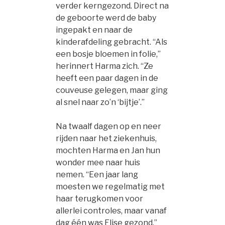
verder kerngezond
.
Direct na
de geboorte werd de baby
ingepakt en naar de
kinderafdeling gebracht. “Als
een bosje bloemen in folie,”
herinnert Harma zich. “Ze
heeft een paar dagen in de
couveuse gelegen, maar ging
al snel naar zo’n ‘bijtje’.”
Na twaalf dagen op en neer
rijden naar het ziekenhuis,
mochten Harma en Jan hun
wonder mee naar huis
nemen. “Een jaar lang
moesten we regelmatig met
haar terugkomen voor
allerlei controles, maar vanaf
dag één was Elise gezond.”