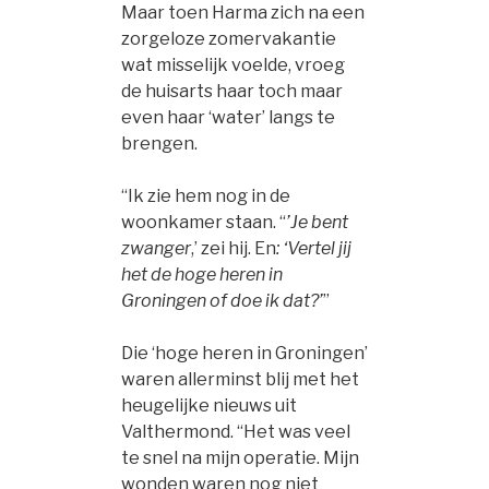
Maar toen Harma zich na een
zorgeloze zomervakantie
wat misselijk voelde, vroeg
de huisarts haar toch maar
even haar ‘water’ langs te
brengen.
“Ik zie hem nog in de
woonkamer staan. “
’Je bent
zwanger
,’ zei hij. En
: ‘Vertel jij
het de hoge heren in
Groningen of doe ik dat?’
”
Die ‘hoge heren in Groningen’
waren allerminst blij met het
heugelijke nieuws uit
Valthermond. “Het was veel
te snel na mijn operatie. Mijn
wonden waren nog niet