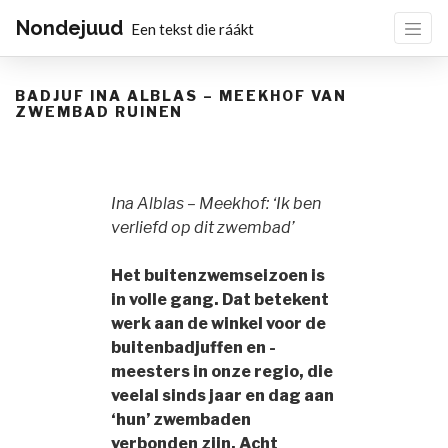
Nondejuud
Een tekst die ráákt
BADJUF INA ALBLAS – MEEKHOF VAN
ZWEMBAD RUINEN
Ina Alblas – Meekhof: ‘Ik ben
verliefd op dit zwembad’
Het buitenzwemseizoen is
in volle gang. Dat betekent
werk aan de winkel voor de
buitenbadjuffen en -
meesters in onze regio, die
veelal sinds jaar en dag aan
‘hun’ zwembaden
verbonden zijn. Acht