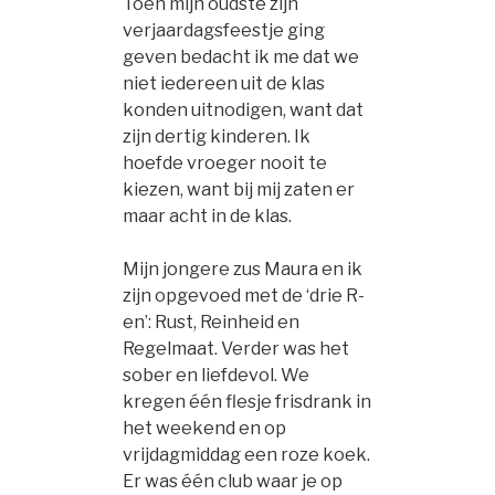
Toen mijn oudste zijn
verjaardagsfeestje ging
geven bedacht ik me dat we
niet iedereen uit de klas
konden uitnodigen, want dat
zijn dertig kinderen. Ik
hoefde vroeger nooit te
kiezen, want bij mij zaten er
maar acht in de klas.
Mijn jongere zus Maura en ik
zijn opgevoed met de ‘drie R-
en’: Rust, Reinheid en
Regelmaat. Verder was het
sober en liefdevol. We
kregen één flesje frisdrank in
het weekend en op
vrijdagmiddag een roze koek.
Er was één club waar je op