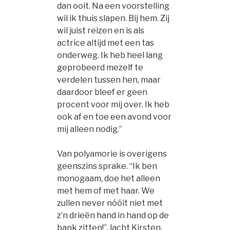
dan ooit. Na een voorstelling
wil ik thuis slapen. Bij hem. Zij
wil juist reizen en is als
actrice altijd met een tas
onderweg. Ik heb heel lang
geprobeerd mezelf te
verdelen tussen hen, maar
daardoor bleef er geen
procent voor mij over. Ik heb
ook af en toe een avond voor
mij alleen nodig.”
Van polyamorie is overigens
geenszins sprake. “Ik ben
monogaam, doe het alleen
met hem of met haar. We
zullen never nóóit niet met
z’n drieën hand in hand op de
bank zitten!”, lacht Kirsten.