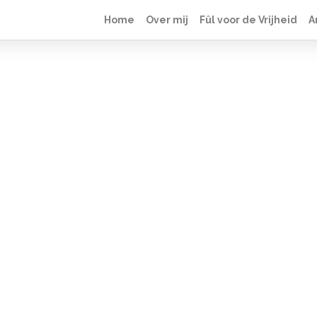
Home
Over mij
Fûl voor de Vrijheid
A