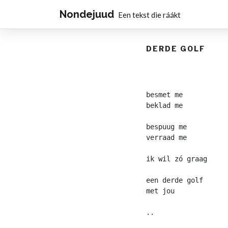
Nondejuud
Een tekst die ráákt
DERDE GOLF
besmet me
beklad me
bespuug me
verraad me
ik wil zó graag
een derde golf
met jou
..